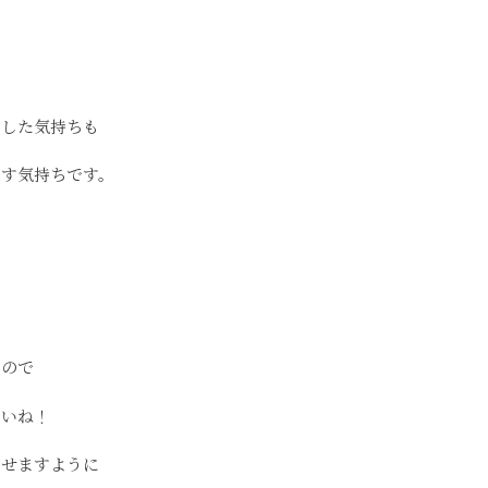
クした気持ちも
出す気持ちです。
すので
さいね！
ごせますように