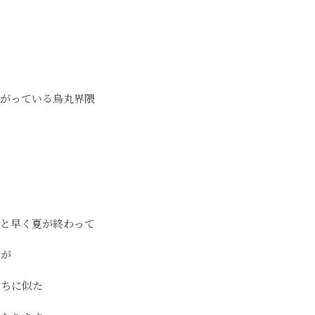
広がっている烏丸界隈
。
んと早く夏が終わって
すが
持ちに似た