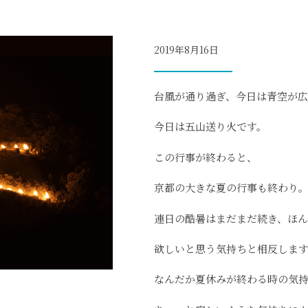
2019年8月16日
台風が通り過ぎ、今日は青空が
今日は五山送り火です。
この行事が終わると、
京都の大きな夏の行事も終わり
連日の酷暑はまだまだ続き、ほ
欲しいと思う気持ちと相反しま
なんだか夏休みが終わる時の気