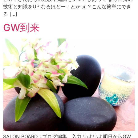
技術と知識をUP なるほどー！とか え？こんな簡単にでき
る […]
GW到来
SALON BOARD : ブログ編集 入力 いよいよ明日からGW