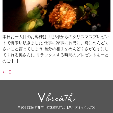
本日お一人目のお客様は 旦那様からのクリスマスプレゼン
トで御来店頂きました 仕事に家事に育児に、時にめんどく
さいこと言ってしまう 自分の相手をめんどくさがらずにし
てくれる奥さんに リラックスする時間のプレゼントをーと
のご […]
←
旧
〒604-8136 京都市中京区梅忠町20-1烏丸 アネックス703