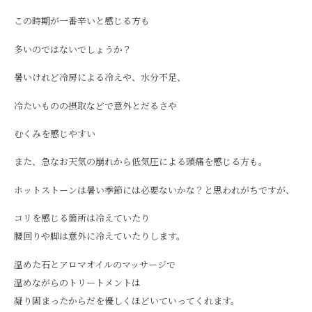
この時期が一番辛いと感じる方も
多いのではないでしょうか？
暑いけれど冷房による冷えや、水分不足、
冷たいものの摂取などで意外とだるさや
むくみを感じやすい
また、急なお天気の崩れから低気圧による頭痛を感じる方も。
ホットストーンは暑い季節には必要ないかな？と思われがちですが、
コリを感じる箇所は冷えていたり
腰回りや脚は意外に冷えていたりします。
温めた石とアロマオイルのマッサージで
温めながらのトリートメントは
凝り固まったからだを優しくほどいていってくれます。