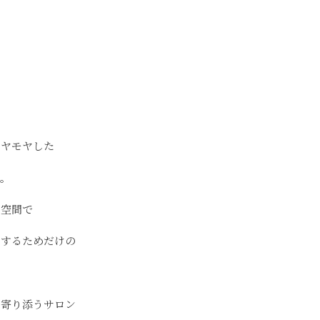
モヤモヤした
す。
の空間で
スするためだけの
に寄り添うサロン