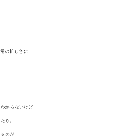
日常の忙しさに
に
かわからないけど
したり。
取るのが