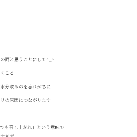
た
の雨と思うことにして^_^
かくこと
い水分取るのを忘れがちに
コリの原因につながります
」
茶でも召し上がれ」という意味で
えすぎず、