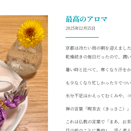
最高のアロマ
2025年12月15日
京都は冷たい雨の朝を迎えまし
乾燥続きの毎日だったので、潤い
暑い時と比べて、寒くなり汗を
も少なくなり忙しかったりでつ
水分不足はかえってむくみや、
禅の言葉「喫茶去（きっさこ）
これは仏教の言葉で「まあ、お
目の前のことに集中し、深く考