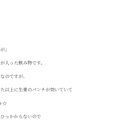
うが」
ガが入った飲み物です。
じなのですが、
った以上に生姜のパンチが効いていて
-☆
がひっかからないので