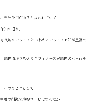
熱、発汗作用があると言われていて
ご存知の通り。
でも代謝のビタミンといわれるビタミンB群が豊富で
る、腸内環境を整えるラフィノースが腸内の善玉菌を
ニューのひとつとして
と生姜の刺激の絶妙コンビはなんだか
す。